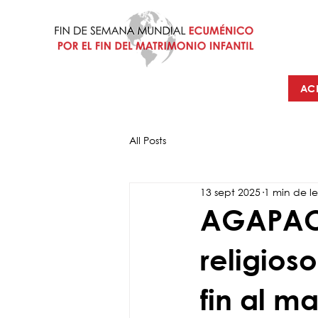
AC
All Posts
13 sept 2025
1 min de l
AGAPAO-
religios
fin al ma