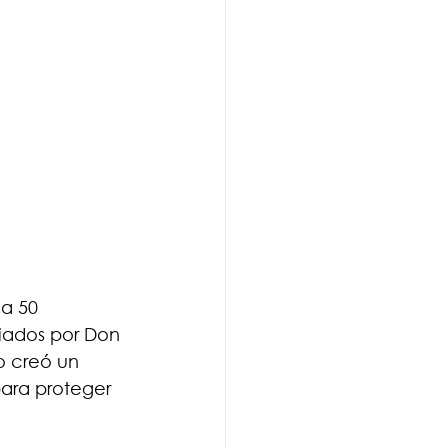
a 50 
uiados por Don 
 creó un 
para proteger 