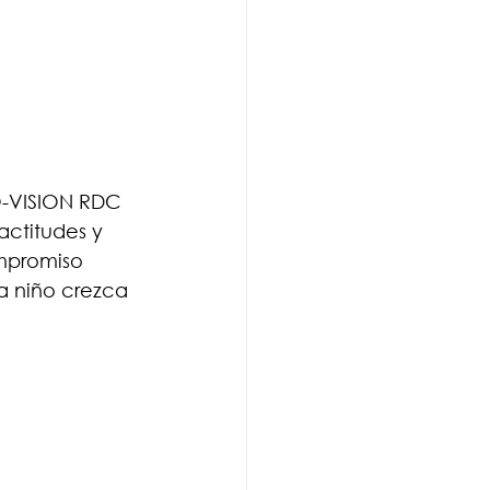
O-VISION RDC 
ctitudes y 
ompromiso 
a niño crezca 