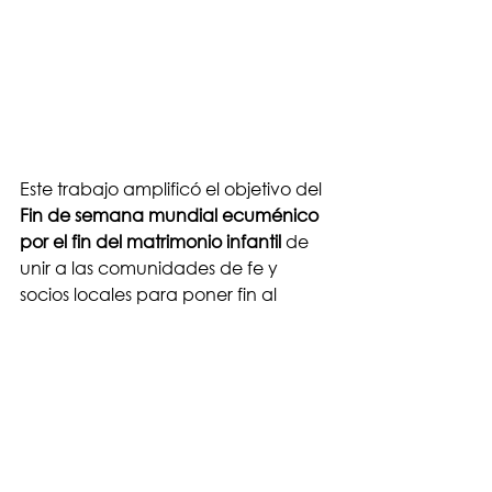
Este trabajo amplificó el objetivo del 
Fin de semana mundial ecuménico 
por el fin del matrimonio infantil
 de 
unir a las comunidades de fe y 
socios locales para poner fin al 
matrimonio infantil y proteger el 
futuro de los niños. Sueños de la 
Juventud Tropical Uganda 
continuará construyendo sobre este 
impulso y da la bienvenida a la 
colaboración con organizaciones y 
profesionales que trabajan en SSR, 