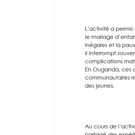
L’activité a permis
le mariage d’enfan
inégales et la pauv
il interrompt souve
complications mater
En Ouganda, ces déf
communautaires res
des jeunes.
Au cours de l’activi
partagé des expéri