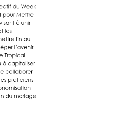
jectif du Week-
l pour Mettre 
isant à unir 
 les 
ettre fin au 
éger l’avenir 
e Tropical 
à capitaliser 
de collaborer 
es praticiens 
utonomisation 
on du mariage 