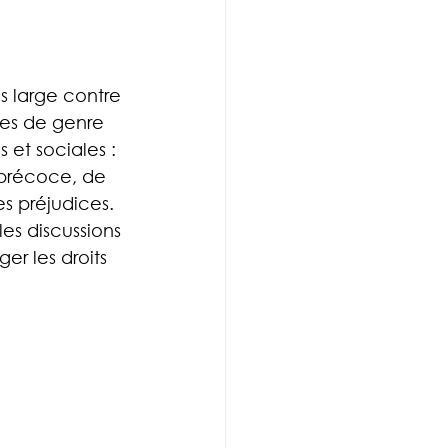
us large contre 
mes de genre 
et sociales : 
 précoce, de 
s préjudices. 
es discussions 
r les droits 