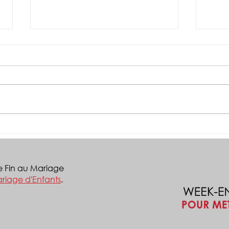
BINTA ZARA SULEIMAN
À Ba
UTILISE LES RÉSEAUX
Jos,
SOCIAUX POUR SENSIBILISER
évén
SUR LE MARIAGE D'ENFANTS
orga
e Fin au Mariage
le s
riage d'Enfants
.