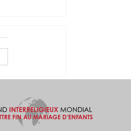
kuru, dans l’État de
 au Nigéria, des
ements ont été
nisés le vendredi 12 et
amedi 13.