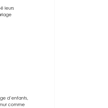
é leurs 
ariage 
ge d’enfants, 
le mur comme 