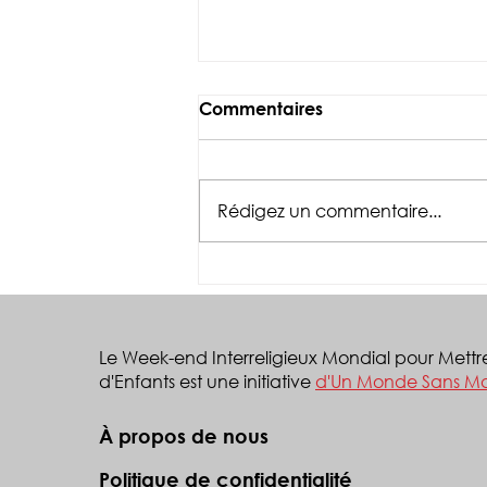
Commentaires
Rédigez un commentaire...
Dreams of the Tropical
Youth Uganda a mobilisé
les élèves de Kasasa pour
prévenir le mariage
Le Week-end Interreligieux Mondial pour Mettr
d’enfants
d'Enfants est une initiative
d'Un Monde Sans Ma
À propos de nous
Politique de confidentialité