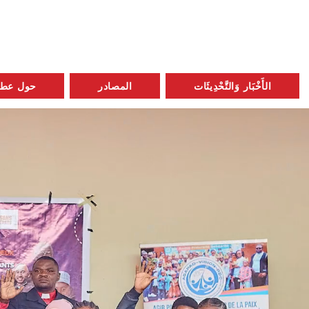
الأَخْبَار وَالتَّحْدِيثَات
المصادر
حول عطلة 