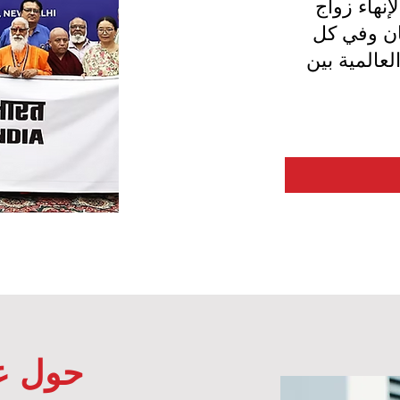
إنهاء زواج
ان وفي كل
لعالمية بين
حول عط