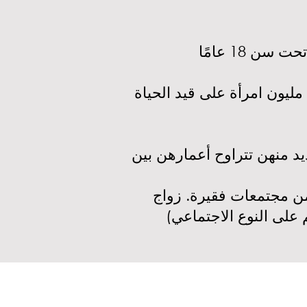
من المرجح أن يحدث زواج الأطفال للفتيات أكثر من الفتيان. يوجد تقدير بأن 640 مليون امرأة على قيد الحياة
 منهن تتراوح أعمارهن بين
 من مجتمعات فقيرة. زواج