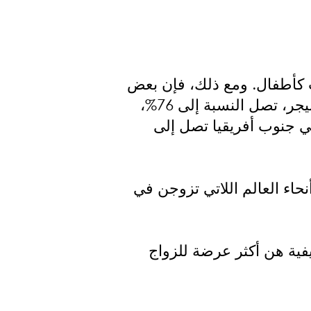
م زواج 30% من الفتيات الشابات كأطفال. ومع ذلك، فإن بعض
الدول في المنطقة لديها معدلات أعلى بكثير من غيرها. على سبيل المثال، في النيجر، تصل النسبة إلى 76%،
ا الوسطى تصل إلى 64%، ولكن في رواندا تصل إلى 6%، وفي جنوب أفريقيا تصل إلى
نحاء العالم اللاتي تزوجن في
يفية هن أكثر عرضة للزواج