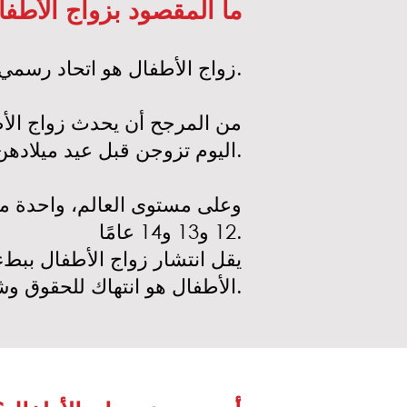
ما المقصود بزواج الأطفا
زواج الأطفال هو اتحاد رسمي أو غير رسمي حيث يكون أحد الأشخاص أو كلاهما تحت سن 18 عامًا.
اليوم تزوجن قبل عيد ميلادهن الثامن عشر، مقارنة بحوالي 115 مليون رجل.
وعلى مستوى العالم، واحدة م
12 و13 و14 عامًا.
يقل انتشار زواج الأطفال ببطء
الأطفال هو انتهاك للحقوق وشكل من أشكال العنف ضد الفتيات (أو العنف القائم على النوع الاجتماعي).