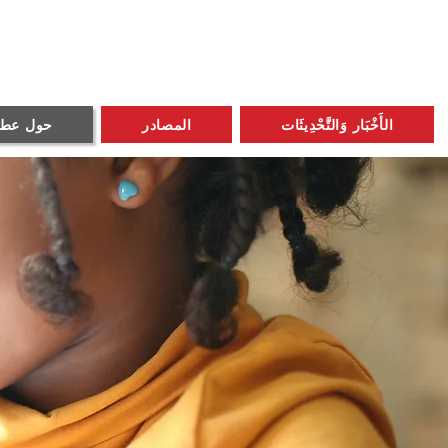
الأَخْبَار وَالتَّحْدِيثَات
المصادر
حول عطلة 