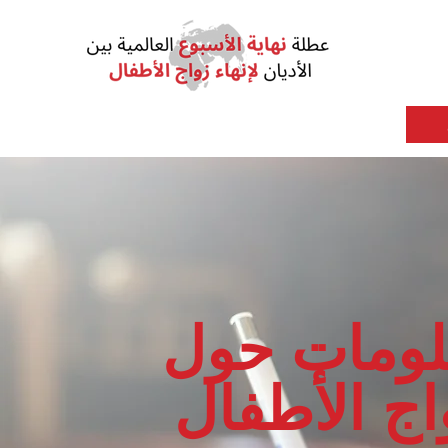
لومات حول
اج الأطفال