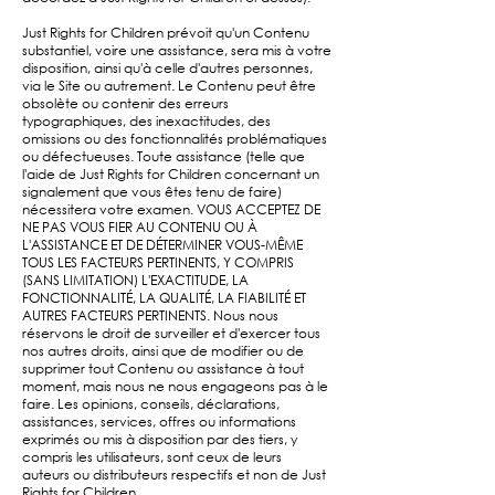
Just Rights for Children prévoit qu'un Contenu
substantiel, voire une assistance, sera mis à votre
disposition, ainsi qu'à celle d'autres personnes,
via le Site ou autrement. Le Contenu peut être
obsolète ou contenir des erreurs
typographiques, des inexactitudes, des
omissions ou des fonctionnalités problématiques
ou défectueuses. Toute assistance (telle que
l'aide de Just Rights for Children concernant un
signalement que vous êtes tenu de faire)
nécessitera votre examen. VOUS ACCEPTEZ DE
NE PAS VOUS FIER AU CONTENU OU À
L'ASSISTANCE ET DE DÉTERMINER VOUS-MÊME
TOUS LES FACTEURS PERTINENTS, Y COMPRIS
(SANS LIMITATION) L'EXACTITUDE, LA
FONCTIONNALITÉ, LA QUALITÉ, LA FIABILITÉ ET
AUTRES FACTEURS PERTINENTS. Nous nous
réservons le droit de surveiller et d'exercer tous
nos autres droits, ainsi que de modifier ou de
supprimer tout Contenu ou assistance à tout
moment, mais nous ne nous engageons pas à le
faire. Les opinions, conseils, déclarations,
assistances, services, offres ou informations
exprimés ou mis à disposition par des tiers, y
compris les utilisateurs, sont ceux de leurs
auteurs ou distributeurs respectifs et non de Just
Rights for Children.