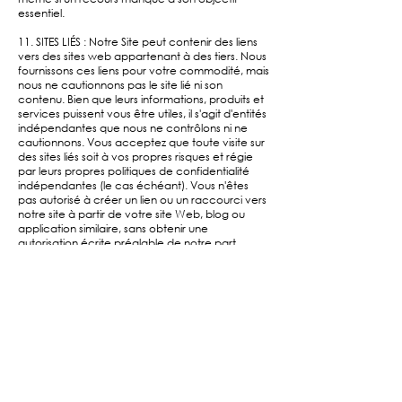
essentiel.
11. SITES LIÉS : Notre Site peut contenir des liens
vers des sites web appartenant à des tiers. Nous
fournissons ces liens pour votre commodité, mais
nous ne cautionnons pas le site lié ni son
contenu. Bien que leurs informations, produits et
services puissent vous être utiles, il s'agit d'entités
indépendantes que nous ne contrôlons ni ne
cautionnons. Vous acceptez que toute visite sur
des sites liés soit à vos propres risques et régie
par leurs propres politiques de confidentialité
indépendantes (le cas échéant). Vous n'êtes
pas autorisé à créer un lien ou un raccourci vers
notre site à partir de votre site Web, blog ou
application similaire, sans obtenir une
autorisation écrite préalable de notre part.
12. MODIFICATIONS : Vous acceptez que nous
puissions modifier ponctuellement (y compris par
ajout ou suppression de tout ou partie de
dispositions) les présentes Conditions, y compris,
mais sans s'y limiter, la Politique de confidentialité
(les « Modifications »). Les versions modifiées des
présentes Conditions entreront en vigueur à la
date indiquée pour la version modifiée (la « Date
d'entrée en vigueur ») et s'appliqueront à toutes
les informations collectées avant ou après la