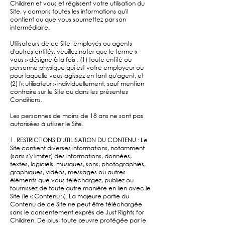
Children et vous et régissent votre utilisation du
Site, y compris toutes les informations qu'il
contient ou que vous soumettez par son
intermédiaire.
Utilisateurs de ce Site, employés ou agents
d'autres entités, veuillez noter que le terme «
vous » désigne à la fois : (1) toute entité ou
personne physique qui est votre employeur ou
pour laquelle vous agissez en tant qu'agent, et
(2) l'« utilisateur » individuellement, sauf mention
contraire sur le Site ou dans les présentes
Conditions.
Les personnes de moins de 18 ans ne sont pas
autorisées à utiliser le Site.
1. RESTRICTIONS D'UTILISATION DU CONTENU : Le
Site contient diverses informations, notamment
(sans s'y limiter) des informations, données,
textes, logiciels, musiques, sons, photographies,
graphiques, vidéos, messages ou autres
éléments que vous téléchargez, publiez ou
fournissez de toute autre manière en lien avec le
Site (le « Contenu »). La majeure partie du
Contenu de ce Site ne peut être téléchargée
sans le consentement exprès de Just Rights for
Children. De plus, toute œuvre protégée par le