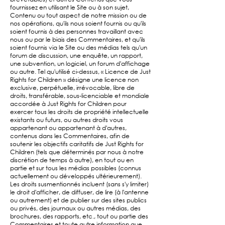
fournissez en utilisant le Site ou à son sujet,
Contenu ou tout aspect de notre mission ou de
nos opérations, qu'ils nous soient fournis ou qu'ils
soient fournis à des personnes travaillant avec
nous ou par le biais des Commentaires, et qu'ils
soient fournis via le Site ou des médias tels qu'un
forum de discussion, une enquête, un rapport,
une subvention, un logiciel, un forum d'affichage
ou autre. Tel qu'utilisé ci-dessus, « Licence de Just
Rights for Children » désigne une licence non
exclusive, perpétuelle, irrévocable, libre de
droits, transférable, sous-licenciable et mondiale
accordée à Just Rights for Children pour
exercer tous les droits de propriété intellectuelle
existants ou futurs, ou autres droits vous
appartenant ou appartenant à d'autres,
contenus dans les Commentaires, afin de
soutenir les objectifs caritatifs de Just Rights for
Children (tels que déterminés par nous à notre
discrétion de temps à autre), en tout ou en
partie et sur tous les médias possibles (connus
actuellement ou développés ultérieurement).
Les droits susmentionnés incluent (sans s'y limiter)
le droit d'afficher, de diffuser, de lire (à l'antenne
ou autrement) et de publier sur des sites publics
ou privés, des journaux ou autres médias, des
brochures, des rapports, etc., tout ou partie des
Commentaires et toute autre information que