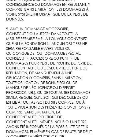
CONSÉQUENCE OU DOMMAGE EN RÉSULTANT, Y
COMPRIS (SANS LIMITATION) LES DOMMAGES À
VOTRE SYSTÈME INFORMATIQUE OU LA PERTE DE
DONNÉES.
9. AUCUN DOMMAGE ACCESSOIRE,
CONSÉCUTIF OU AUTRES : DANS TOUTE LA
MESURE PERMISE PAR LA LOI, VOUS CONVENEZ
QUE NI LA ​​FONDATION NI AUCUN DES TIERS NE
SERA RESPONSABLE ENVERS VOUS OU
QUICONQUE DE TOUT DOMMAGE SPÉCIAL,
CONSÉCUTIF, ACCESSOIRE OU PUNITIF, DE
DOMMAGES POUR PERTE DE PROFITS, DE PERTE DE
CONFIDENTIALITÉ OU DE SÉCURITÉ, DE PERTE DE
RÉPUTATION, DE MANQUEMENT À UNE
OBLIGATION (Y COMPRIS, SANS LIMITATION,
TOUTE OBLIGATION DE BONNE FOI OU DE
MANQUE DE NÉGLIGENCE OU D'EFFORT
PROFESSIONNEL), OU DE TOUT AUTRE DOMMAGE
SIMILAIRE QUEL QU'IL SOIT QUI DÉCOULE DE OU
EST LIÉ À TOUT ASPECT DU SITE COMPLET OU À
TOUTE VIOLATION DES PRÉSENTES CONDITIONS (Y
COMPRIS, SANS LIMITATION, LA
CONFIDENTIALITÉ) POLITIQUE DE
CONFIDENTIALITÉ), MÊME SI NOUS OU UN TIERS
AVONS ÉTÉ INFORMÉS DE LA POSSIBILITÉ DE TELS
DOMMAGES, ET MÊME EN CAS DE FAUTE, DE DÉLIT
(Y COMPRIS LA NÉGLIGENCE), DE