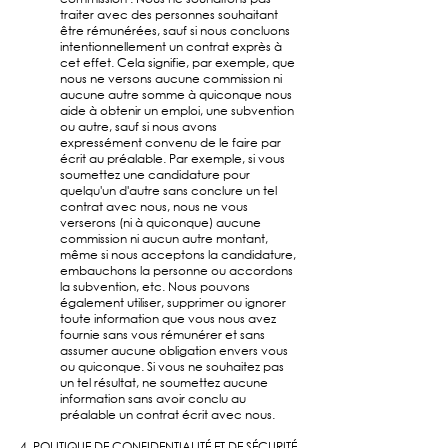
traiter avec des personnes souhaitant
être rémunérées, sauf si nous concluons
intentionnellement un contrat exprès à
cet effet. Cela signifie, par exemple, que
nous ne versons aucune commission ni
aucune autre somme à quiconque nous
aide à obtenir un emploi, une subvention
ou autre, sauf si nous avons
expressément convenu de le faire par
écrit au préalable. Par exemple, si vous
soumettez une candidature pour
quelqu'un d'autre sans conclure un tel
contrat avec nous, nous ne vous
verserons (ni à quiconque) aucune
commission ni aucun autre montant,
même si nous acceptons la candidature,
embauchons la personne ou accordons
la subvention, etc. Nous pouvons
également utiliser, supprimer ou ignorer
toute information que vous nous avez
fournie sans vous rémunérer et sans
assumer aucune obligation envers vous
ou quiconque. Si vous ne souhaitez pas
un tel résultat, ne soumettez aucune
information sans avoir conclu au
préalable un contrat écrit avec nous.
4. POLITIQUE DE CONFIDENTIALITÉ ET DE SÉCURITÉ