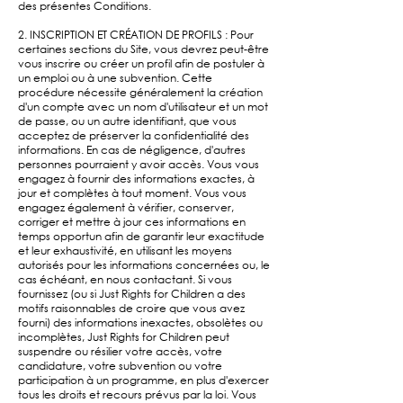
des présentes Conditions.
2. INSCRIPTION ET CRÉATION DE PROFILS : Pour
certaines sections du Site, vous devrez peut-être
vous inscrire ou créer un profil afin de postuler à
un emploi ou à une subvention. Cette
procédure nécessite généralement la création
d'un compte avec un nom d'utilisateur et un mot
de passe, ou un autre identifiant, que vous
acceptez de préserver la confidentialité des
informations. En cas de négligence, d'autres
personnes pourraient y avoir accès. Vous vous
engagez à fournir des informations exactes, à
jour et complètes à tout moment. Vous vous
engagez également à vérifier, conserver,
corriger et mettre à jour ces informations en
temps opportun afin de garantir leur exactitude
et leur exhaustivité, en utilisant les moyens
autorisés pour les informations concernées ou, le
cas échéant, en nous contactant. Si vous
fournissez (ou si Just Rights for Children a des
motifs raisonnables de croire que vous avez
fourni) des informations inexactes, obsolètes ou
incomplètes, Just Rights for Children peut
suspendre ou résilier votre accès, votre
candidature, votre subvention ou votre
participation à un programme, en plus d'exercer
tous les droits et recours prévus par la loi. Vous