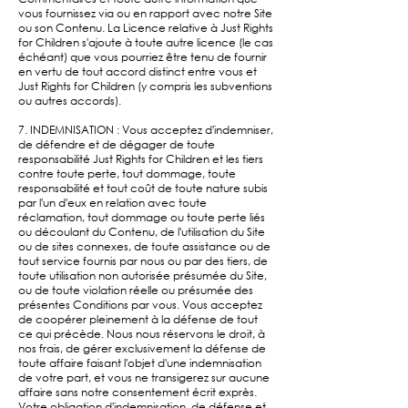
vous fournissez via ou en rapport avec notre Site
ou son Contenu. La Licence relative à Just Rights
for Children s'ajoute à toute autre licence (le cas
échéant) que vous pourriez être tenu de fournir
en vertu de tout accord distinct entre vous et
Just Rights for Children (y compris les subventions
ou autres accords).
7. INDEMNISATION : Vous acceptez d'indemniser,
de défendre et de dégager de toute
responsabilité Just Rights for Children et les tiers
contre toute perte, tout dommage, toute
responsabilité et tout coût de toute nature subis
par l'un d'eux en relation avec toute
réclamation, tout dommage ou toute perte liés
ou découlant du Contenu, de l'utilisation du Site
ou de sites connexes, de toute assistance ou de
tout service fournis par nous ou par des tiers, de
toute utilisation non autorisée présumée du Site,
ou de toute violation réelle ou présumée des
présentes Conditions par vous. Vous acceptez
de coopérer pleinement à la défense de tout
ce qui précède. Nous nous réservons le droit, à
nos frais, de gérer exclusivement la défense de
toute affaire faisant l'objet d'une indemnisation
de votre part, et vous ne transigerez sur aucune
affaire sans notre consentement écrit exprès.
Votre obligation d'indemnisation, de défense et