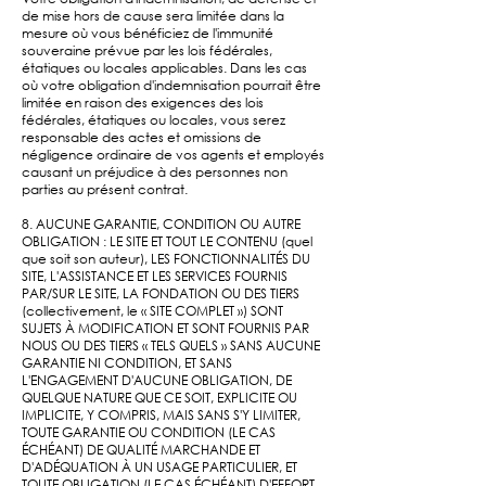
de mise hors de cause sera limitée dans la
mesure où vous bénéficiez de l'immunité
souveraine prévue par les lois fédérales,
étatiques ou locales applicables. Dans les cas
où votre obligation d'indemnisation pourrait être
limitée en raison des exigences des lois
fédérales, étatiques ou locales, vous serez
responsable des actes et omissions de
négligence ordinaire de vos agents et employés
causant un préjudice à des personnes non
parties au présent contrat.
8. AUCUNE GARANTIE, CONDITION OU AUTRE
OBLIGATION : LE SITE ET TOUT LE CONTENU (quel
que soit son auteur), LES FONCTIONNALITÉS DU
SITE, L'ASSISTANCE ET LES SERVICES FOURNIS
PAR/SUR LE SITE, LA FONDATION OU DES TIERS
(collectivement, le « SITE COMPLET ») SONT
SUJETS À MODIFICATION ET SONT FOURNIS PAR
NOUS OU DES TIERS « TELS QUELS » SANS AUCUNE
GARANTIE NI CONDITION, ET SANS
L'ENGAGEMENT D'AUCUNE OBLIGATION, DE
QUELQUE NATURE QUE CE SOIT, EXPLICITE OU
IMPLICITE, Y COMPRIS, MAIS SANS S'Y LIMITER,
TOUTE GARANTIE OU CONDITION (LE CAS
ÉCHÉANT) DE QUALITÉ MARCHANDE ET
D'ADÉQUATION À UN USAGE PARTICULIER, ET
TOUTE OBLIGATION (LE CAS ÉCHÉANT) D'EFFORT