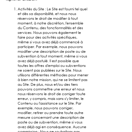
Activités du Site : Le Site est fourni tel quel
et dès sa disponibilité, et nous nous
réservons le droit de modifier à tout
moment, à notre discrétion, l'ensemble
du Contenu, des fonctionnalités et des
services. Nous pouvons également le
faire pour des activités spécifiques,
même si vous avez déjà commencé à
participer. Par exemple, nous pouvons
modifier une description de poste ou de
subvention à tout moment, même si vous
avez déjà postulé. Il est possible que
toutes les offres d'emploi ou subventions
ne soient pas publiées sur le Site. Nous
utilisons différentes méthodes pour mener
à bien notre mission, qui ne se limitent pas
au Site. De plus, nous et/ou des tiers
pouvons commettre une erreur et nous
nous réservons le droit de corriger toute
erreur, y compris, mais sans s'y limiter, le
Contenu ou l'assistance sur le Site. Par
exemple, nous pouvons corriger,
modifier, retirer ou prendre toute autre
mesure concernant une description de
poste ou de subvention, même si vous
avez déjà agi en conséquence. Aucune
commission : Nous ne souhaitons pas