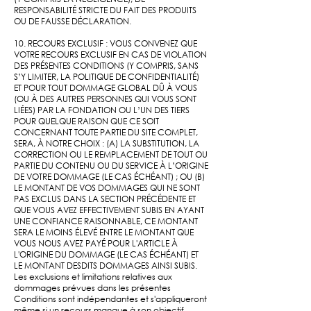
RESPONSABILITÉ STRICTE DU FAIT DES PRODUITS
OU DE FAUSSE DÉCLARATION.
10. RECOURS EXCLUSIF : VOUS CONVENEZ QUE
VOTRE RECOURS EXCLUSIF EN CAS DE VIOLATION
DES PRÉSENTES CONDITIONS (Y COMPRIS, SANS
S’Y LIMITER, LA POLITIQUE DE CONFIDENTIALITÉ)
ET POUR TOUT DOMMAGE GLOBAL DÛ À VOUS
(OU À DES AUTRES PERSONNES QUI VOUS SONT
LIÉES) PAR LA FONDATION OU L’UN DES TIERS
POUR QUELQUE RAISON QUE CE SOIT
CONCERNANT TOUTE PARTIE DU SITE COMPLET,
SERA, À NOTRE CHOIX : (A) LA SUBSTITUTION, LA
CORRECTION OU LE REMPLACEMENT DE TOUT OU
PARTIE DU CONTENU OU DU SERVICE À L’ORIGINE
DE VOTRE DOMMAGE (LE CAS ÉCHÉANT) ; OU (B)
LE MONTANT DE VOS DOMMAGES QUI NE SONT
PAS EXCLUS DANS LA SECTION PRÉCÉDENTE ET
QUE VOUS AVEZ EFFECTIVEMENT SUBIS EN AYANT
UNE CONFIANCE RAISONNABLE, CE MONTANT
SERA LE MOINS ÉLEVÉ ENTRE LE MONTANT QUE
VOUS NOUS AVEZ PAYÉ POUR L'ARTICLE À
L'ORIGINE DU DOMMAGE (LE CAS ÉCHÉANT) ET
LE MONTANT DESDITS DOMMAGES AINSI SUBIS.
Les exclusions et limitations relatives aux
dommages prévues dans les présentes
Conditions sont indépendantes et s'appliqueront
même si un recours manque à son objectif