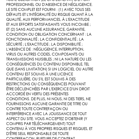
PROFESSIONNEL OU D'ABSENCE DE NÉGLIGENCE.
LE SITE COMPLET EST FOURNI : (1) AVEC TOUS SES
DÉFAUTS ET L'INTÉGRALITÉ DU RISQUE QUANT À LA
QUALITÉ, AUX PERFORMANCES, À L'EXACTITUDE
ET AUX EFFORTS SATISFAISANTS VOUS INCOMBE ;
ET (2) SANS AUCUNE ASSURANCE, GARANTIE,
CONDITION OU OBLIGATION CONCERNANT : LA
FONCTIONNALITÉ ; LA CONFIDENTIALITÉ ; LA
SÉCURITÉ ; L'EXACTITUDE ; LA DISPONIBILITÉ ;
L'ABSENCE DE : NÉGLIGENCE, INTERRUPTION,
VIRUS OU AUTRES CODES, COMPOSANTS OU
TRANSMISSIONS NUISIBLES ; NI LA ​​NATURE OU LES
CONSÉQUENCES DU CONTENU DISPONIBLE, TEL
QUE (SANS LIMITATION) SI UN LOGICIEL OU AUTRE
CONTENU EST SOUMIS À UNE LICENCE
PARTICULIÈRE, OU S'IL EST SOUMIS À DES
RESTRICTIONS OU CONSÉQUENCES POUVANT
ÊTRE DÉCLENCHÉES PAR L'EXERCICE D'UN DROIT
ACCORDÉ EN VERTU DES PRÉSENTES
CONDITIONS. DE PLUS, NI NOUS, NI DES TIERS, NE
FOURNISSONS AUCUNE GARANTIE DE TITRE OU
CONTRE TOUTE CONTREFAÇON OU
INTERFÉRENCE AVEC LA JOUISSANCE DE TOUT
ASPECT DU SITE. VOUS ACCEPTEZ D'OBTENIR (Y
COMPRIS PAR TÉLÉCHARGEMENT) TOUT
CONTENU À VOS PROPRES RISQUES ET RISQUES, ET
D'ÊTRE SEUL RESPONSABLE DE TOUTE
CONTREFAÇON, RUPTURE DE CONTRAT,