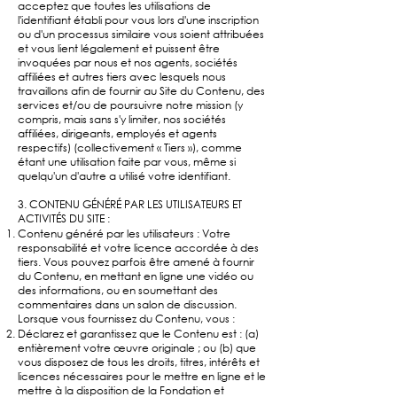
acceptez que toutes les utilisations de
l'identifiant établi pour vous lors d'une inscription
ou d'un processus similaire vous soient attribuées
et vous lient légalement et puissent être
invoquées par nous et nos agents, sociétés
affiliées et autres tiers avec lesquels nous
travaillons afin de fournir au Site du Contenu, des
services et/ou de poursuivre notre mission (y
compris, mais sans s'y limiter, nos sociétés
affiliées, dirigeants, employés et agents
respectifs) (collectivement « Tiers »), comme
étant une utilisation faite par vous, même si
quelqu'un d'autre a utilisé votre identifiant.
3. CONTENU GÉNÉRÉ PAR LES UTILISATEURS ET
ACTIVITÉS DU SITE :
Contenu généré par les utilisateurs : Votre
responsabilité et votre licence accordée à des
tiers. Vous pouvez parfois être amené à fournir
du Contenu, en mettant en ligne une vidéo ou
des informations, ou en soumettant des
commentaires dans un salon de discussion.
Lorsque vous fournissez du Contenu, vous :
Déclarez et garantissez que le Contenu est : (a)
entièrement votre œuvre originale ; ou (b) que
vous disposez de tous les droits, titres, intérêts et
licences nécessaires pour le mettre en ligne et le
mettre à la disposition de la Fondation et