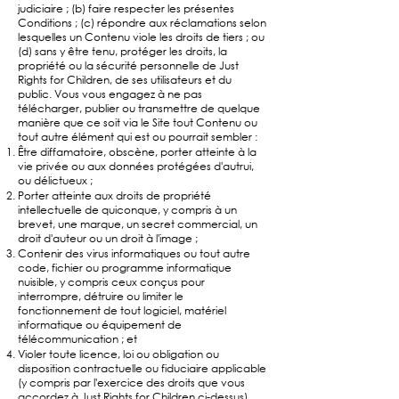
judiciaire ; (b) faire respecter les présentes
Conditions ; (c) répondre aux réclamations selon
lesquelles un Contenu viole les droits de tiers ; ou
(d) sans y être tenu, protéger les droits, la
propriété ou la sécurité personnelle de Just
Rights for Children, de ses utilisateurs et du
public. Vous vous engagez à ne pas
télécharger, publier ou transmettre de quelque
manière que ce soit via le Site tout Contenu ou
tout autre élément qui est ou pourrait sembler :
Être diffamatoire, obscène, porter atteinte à la
vie privée ou aux données protégées d'autrui,
ou délictueux ;
Porter atteinte aux droits de propriété
intellectuelle de quiconque, y compris à un
brevet, une marque, un secret commercial, un
droit d'auteur ou un droit à l'image ;
Contenir des virus informatiques ou tout autre
code, fichier ou programme informatique
nuisible, y compris ceux conçus pour
interrompre, détruire ou limiter le
fonctionnement de tout logiciel, matériel
informatique ou équipement de
télécommunication ; et
Violer toute licence, loi ou obligation ou
disposition contractuelle ou fiduciaire applicable
(y compris par l'exercice des droits que vous
accordez à Just Rights for Children ci-dessus).