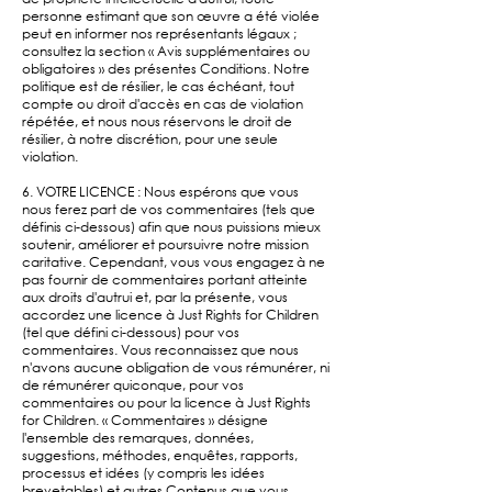
personne estimant que son œuvre a été violée
peut en informer nos représentants légaux ;
consultez la section « Avis supplémentaires ou
obligatoires » des présentes Conditions. Notre
politique est de résilier, le cas échéant, tout
compte ou droit d'accès en cas de violation
répétée, et nous nous réservons le droit de
résilier, à notre discrétion, pour une seule
violation.
6. VOTRE LICENCE : Nous espérons que vous
nous ferez part de vos commentaires (tels que
définis ci-dessous) afin que nous puissions mieux
soutenir, améliorer et poursuivre notre mission
caritative. Cependant, vous vous engagez à ne
pas fournir de commentaires portant atteinte
aux droits d'autrui et, par la présente, vous
accordez une licence à Just Rights for Children
(tel que défini ci-dessous) pour vos
commentaires. Vous reconnaissez que nous
n'avons aucune obligation de vous rémunérer, ni
de rémunérer quiconque, pour vos
commentaires ou pour la licence à Just Rights
for Children. « Commentaires » désigne
l'ensemble des remarques, données,
suggestions, méthodes, enquêtes, rapports,
processus et idées (y compris les idées
brevetables) et autres Contenus que vous