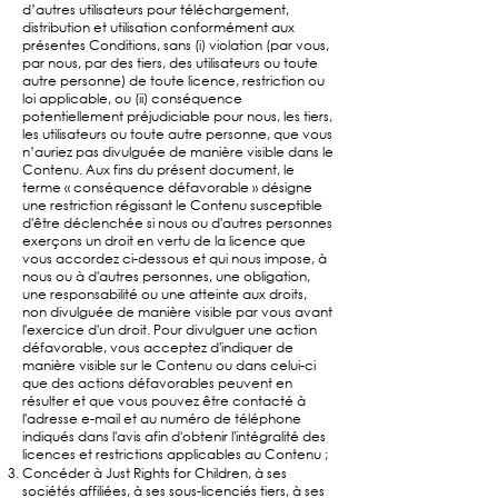
d’autres utilisateurs pour téléchargement,
distribution et utilisation conformément aux
présentes Conditions, sans (i) violation (par vous,
par nous, par des tiers, des utilisateurs ou toute
autre personne) de toute licence, restriction ou
loi applicable, ou (ii) conséquence
potentiellement préjudiciable pour nous, les tiers,
les utilisateurs ou toute autre personne, que vous
n’auriez pas divulguée de manière visible dans le
Contenu. Aux fins du présent document, le
terme « conséquence défavorable » désigne
une restriction régissant le Contenu susceptible
d'être déclenchée si nous ou d'autres personnes
exerçons un droit en vertu de la licence que
vous accordez ci-dessous et qui nous impose, à
nous ou à d'autres personnes, une obligation,
une responsabilité ou une atteinte aux droits,
non divulguée de manière visible par vous avant
l'exercice d'un droit. Pour divulguer une action
défavorable, vous acceptez d'indiquer de
manière visible sur le Contenu ou dans celui-ci
que des actions défavorables peuvent en
résulter et que vous pouvez être contacté à
l'adresse e-mail et au numéro de téléphone
indiqués dans l'avis afin d'obtenir l'intégralité des
licences et restrictions applicables au Contenu ;
Concéder à Just Rights for Children, à ses
sociétés affiliées, à ses sous-licenciés tiers, à ses