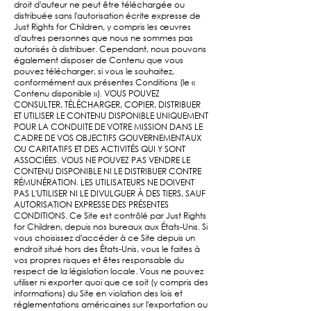
droit d'auteur ne peut être téléchargée ou
distribuée sans l'autorisation écrite expresse de
Just Rights for Children, y compris les œuvres
d'autres personnes que nous ne sommes pas
autorisés à distribuer. Cependant, nous pouvons
également disposer de Contenu que vous
pouvez télécharger, si vous le souhaitez,
conformément aux présentes Conditions (le «
Contenu disponible »). VOUS POUVEZ
CONSULTER, TÉLÉCHARGER, COPIER, DISTRIBUER
ET UTILISER LE CONTENU DISPONIBLE UNIQUEMENT
POUR LA CONDUITE DE VOTRE MISSION DANS LE
CADRE DE VOS OBJECTIFS GOUVERNEMENTAUX
OU CARITATIFS ET DES ACTIVITÉS QUI Y SONT
ASSOCIÉES. VOUS NE POUVEZ PAS VENDRE LE
CONTENU DISPONIBLE NI LE DISTRIBUER CONTRE
RÉMUNÉRATION. LES UTILISATEURS NE DOIVENT
PAS L'UTILISER NI LE DIVULGUER À DES TIERS, SAUF
AUTORISATION EXPRESSE DES PRÉSENTES
CONDITIONS. Ce Site est contrôlé par Just Rights
for Children, depuis nos bureaux aux États-Unis. Si
vous choisissez d'accéder à ce Site depuis un
endroit situé hors des États-Unis, vous le faites à
vos propres risques et êtes responsable du
respect de la législation locale. Vous ne pouvez
utiliser ni exporter quoi que ce soit (y compris des
informations) du Site en violation des lois et
réglementations américaines sur l'exportation ou