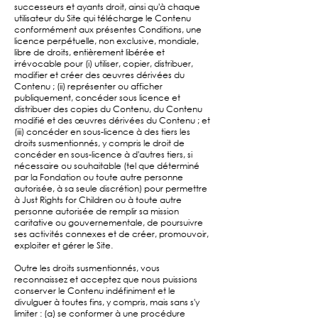
successeurs et ayants droit, ainsi qu'à chaque
utilisateur du Site qui télécharge le Contenu
conformément aux présentes Conditions, une
licence perpétuelle, non exclusive, mondiale,
libre de droits, entièrement libérée et
irrévocable pour (i) utiliser, copier, distribuer,
modifier et créer des œuvres dérivées du
Contenu ; (ii) représenter ou afficher
publiquement, concéder sous licence et
distribuer des copies du Contenu, du Contenu
modifié et des œuvres dérivées du Contenu ; et
(iii) concéder en sous-licence à des tiers les
droits susmentionnés, y compris le droit de
concéder en sous-licence à d'autres tiers, si
nécessaire ou souhaitable (tel que déterminé
par la Fondation ou toute autre personne
autorisée, à sa seule discrétion) pour permettre
à Just Rights for Children ou à toute autre
personne autorisée de remplir sa mission
caritative ou gouvernementale, de poursuivre
ses activités connexes et de créer, promouvoir,
exploiter et gérer le Site.
Outre les droits susmentionnés, vous
reconnaissez et acceptez que nous puissions
conserver le Contenu indéfiniment et le
divulguer à toutes fins, y compris, mais sans s'y
limiter : (a) se conformer à une procédure