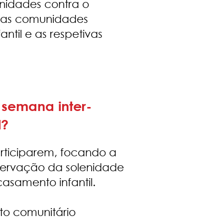
unidades contra o
 das comunidades
ntil e as respetivas
 semana inter-
l?
articiparem, focando a
servação da solenidade
samento infantil.
nto comunitário