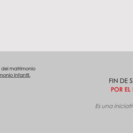
 del matrimonio
onio Infantil.
Es una iniciat