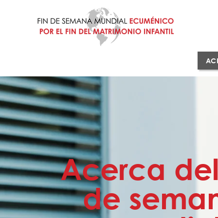
AC
Acerca del
de sema