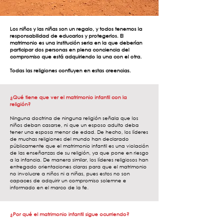
Los niños y las niñas son un regalo, y todos tenemos la
responsabilidad de educarlos y protegerlos. El
matrimonio es una institución seria en la que deberían
participar dos personas en plena conciencia del
compromiso que está adquiriendo la una con el otra.
Todas las religiones confluyen en estas creencias.
¿Qué tiene que ver el matrimonio infantil con la
religión?
Ninguna doctrina de ninguna religión señala que los
niños deban casarse, ni que un esposo adulto deba
tener una esposa menor de edad. De hecho, los líderes
de muchas religiones del mundo han declarado
públicamente que el matrimonio infantil es una violación
de las enseñanzas de su religión, ya que pone en riesgo
a la infancia. De manera similar, los líderes religiosos han
entregado orientaciones claras para que el matrimonio
no involucre a niños ni a niñas, pues estos no son
capaces de adquirir un compromiso solemne e
informado en el marco de la fe.
¿Por qué el matrimonio infantil sigue ocurriendo?