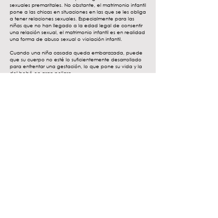
sexuales premaritales. No obstante, el matrimonio infantil
pone a las chicas en situaciones en las que se les obliga
a tener relaciones sexuales. Especialmente para las
niñas que no han llegado a la edad legal de consentir
una relación sexual, el matrimonio infantil es en realidad
una forma de abuso sexual o violación infantil.
Cuando una niña casada queda embarazada, puede
que su cuerpo no esté lo suficientemente desarrollado
para enfrentar una gestación, lo que pone su vida y la
del bebé en gran peligro.
La vida de ningún niño o niña debería correr peligro, y
terminar con el matrimonio infantil puede salvar la vida
de millones de niñas de todo el mundo.
Puede obtener más información sobre el matrimonio
infantil, sus causas y sus consecuencias
aquí
.
INSCRÍBASE EN EL FIN DE SEMANA
El Fin de semana mundial ecuménico
por el fin del matrimonio infantil es una
iniciativa de
Un Mundo sin Matrimonio