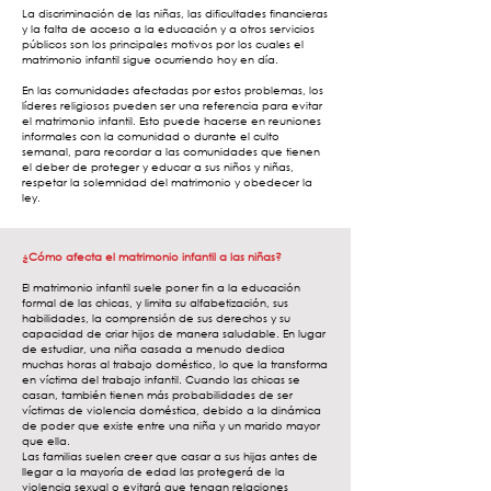
La discriminación de las niñas, las dificultades financieras
y la falta de acceso a la educación y a otros servicios
públicos son los principales motivos por los cuales el
matrimonio infantil sigue ocurriendo hoy en día.
En las comunidades afectadas por estos problemas, los
líderes religiosos pueden ser una referencia para evitar
el matrimonio infantil. Esto puede hacerse en reuniones
informales con la comunidad o durante el culto
semanal, para recordar a las comunidades que tienen
el deber de proteger y educar a sus niños y niñas,
respetar la solemnidad del matrimonio y obedecer la
ley.
¿Cómo afecta el matrimonio infantil a las niñas?
El matrimonio infantil suele poner fin a la educación
formal de las chicas, y limita su alfabetización, sus
habilidades, la comprensión de sus derechos y su
capacidad de criar hijos de manera saludable. En lugar
de estudiar, una niña casada a menudo dedica
muchas horas al trabajo doméstico, lo que la transforma
en víctima del trabajo infantil. Cuando las chicas se
casan, también tienen más probabilidades de ser
víctimas de violencia doméstica, debido a la dinámica
de poder que existe entre una niña y un marido mayor
que ella.
Las familias suelen creer que casar a sus hijas antes de
llegar a la mayoría de edad las protegerá de la
violencia sexual o evitará que tengan relaciones